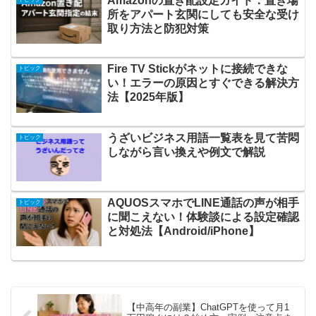
Amazonの置き配設定ガイド：置き場
所をアパート玄関にしても安全な受け
取り方法と防犯対策
Fire TV Stickがネットに接続できな
トピック
い！エラーの原因とすぐできる解決方
法【2025年版】
うざいビジネス用語一覧表を見て苦悶
トピック
しながら言い換えや例文で解説
AQUOSスマホでLINE通話の声が相手
トピック
に聞こえない！体験談による設定確認
と対処法【Android/iPhone】
【中高年の副業】ChatGPTを使って月1