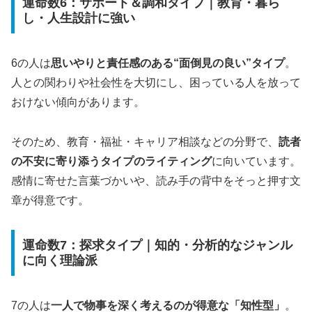
運命数6：サポート＆調和タイプ｜教育・暮ら
し・人生設計に強い
6の人は
思いやりと責任感のある“面倒見の良い”タイプ
。
人との関わりや社会性を大切にし、困っている人を放って
おけない傾向があります。
そのため、教育・福祉・キャリア相談などの分野で、
読者
の不安に寄り添うタイプのライティング
に向いています。
感情に寄せた言葉づかいや、読み手の背中をそっと押す文
章が得意です。
運命数7：探求タイプ｜知的・分析的なジャンル
に向く理論派
7の人は
一人で物事を深く考えるのが得意な「知性型」
。